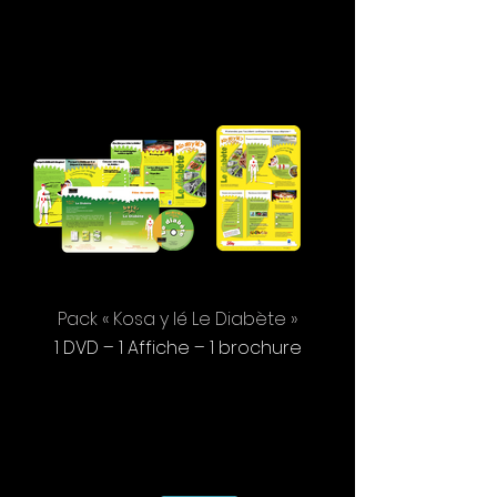
Pack « Kosa y lé Le Diabète »
1 DVD – 1 Affiche – 1 brochure