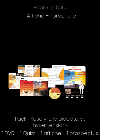
Pack « Le Sel »
1 Affiche – 1 brochure
Pack « Kosa y lé le Diabète et
hypertension»
1 DVD – 1 Quizz – 1 affiche – 1 prospectus