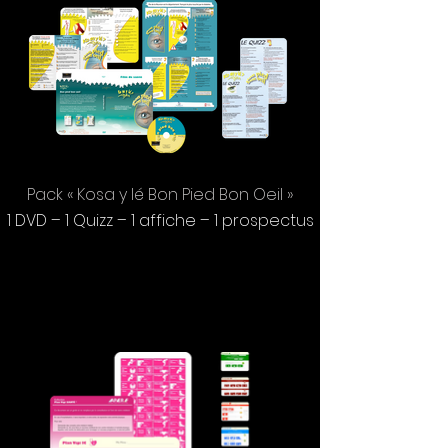
Pack « Kosa y lé Bon Pied Bon Oeil »
1 DVD – 1 Quizz – 1 affiche – 1 prospectus