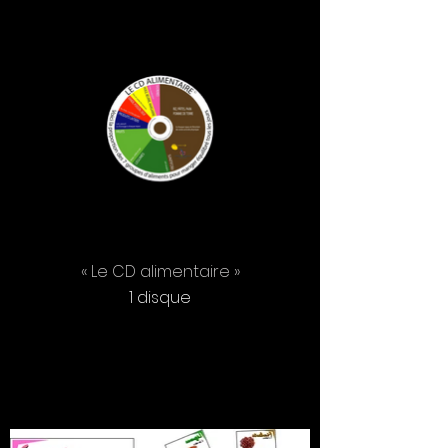
« Le CD alimentaire »
1 disque