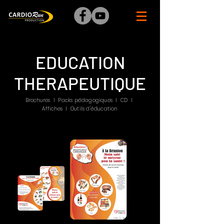
EDUCATION
THERAPEUTIQUE
Brochures I Packs pédagogiques I CD I
Affiches I Outils d'éducation